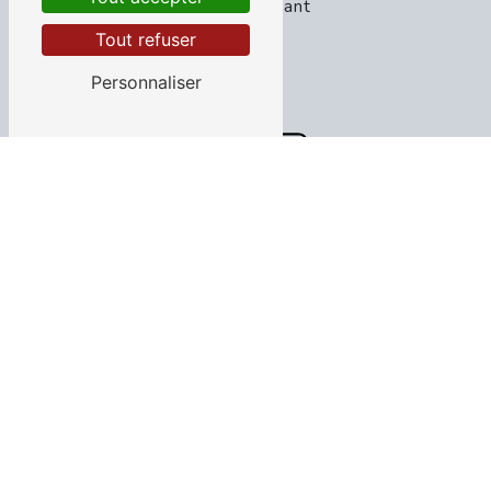
45190 Cravant
Tout refuser
Personnaliser
TÉLÉPHONE
02 38 66 92 88